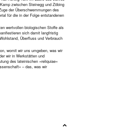
 Kamp zwischen Steinegg und Zöbing
m Zuge der Überschwemmungen des
al für die in der Folge entstandenen
 wertvollen biologischen Stoffe als
nifestieren sich damit langfristig
 Wohlstand, Überfluss und Verbrauch
avon, womit wir uns umgeben, was wir
er wir in Werkstätten und
tung des lateinischen »reliquiae«
assenschaft« – das, was wir