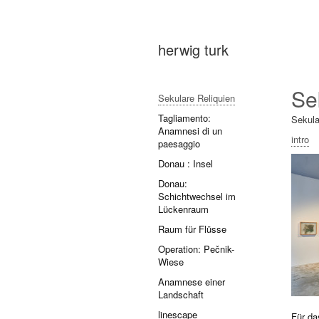
herwig turk
Se
Sekulare Reliquien
Tagliamento:
Sekul
Anamnesi di un
intro
paesaggio
Donau : Insel
Donau:
Schichtwechsel im
Lückenraum
Raum für Flüsse
Operation: Pečnik-
Wiese
Anamnese einer
Landschaft
linescape
Für da