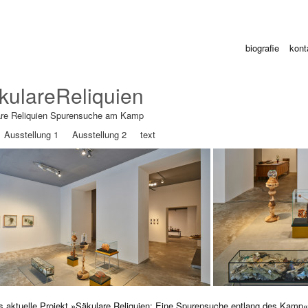
biografie
kont
kulareReliquien
are Reliquien Spurensuche am Kamp
Ausstellung 1
Ausstellung 2
text
s aktuelle Projekt »Säkulare Reliquien: Eine Spurensuche entlang des Kamp«