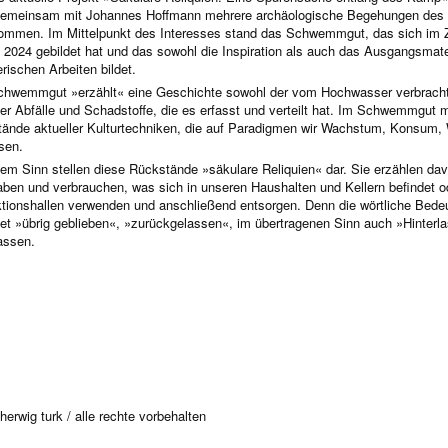
emeinsam mit Johannes Hoffmann mehrere archäologische Begehungen des
ommen. Im Mittelpunkt des Interesses stand das Schwemmgut, das sich i
 2024 gebildet hat und das sowohl die Inspiration als auch das Ausgangsmateri
erischen Arbeiten bildet.
hwemmgut »erzählt« eine Geschichte sowohl der vom Hochwasser verbrachten
er Abfälle und Schadstoffe, die es erfasst und verteilt hat. Im Schwemmgut ma
ände aktueller Kulturtechniken, die auf Paradigmen wir Wachstum, Konsum,
sen.
sem Sinn stellen diese Rückstände »säkulare Reliquien« dar. Sie erzählen d
ben und verbrauchen, was sich in unseren Haushalten und Kellern befindet od
tionshallen verwenden und anschließend entsorgen. Denn die wörtliche Bedeu
et »übrig geblieben«, »zurückgelassen«, im übertragenen Sinn auch »Hinterl
lassen.
erwig turk / alle rechte vorbehalten