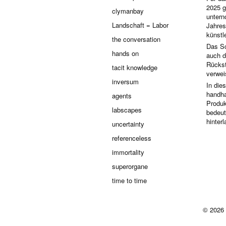
2025 g
clymanbay
untern
Landschaft = Labor
Jahres
künstl
the conversation
Das Sc
hands on
auch d
Rückst
tacit knowledge
verwei
inversum
In die
handha
agents
Produk
labscapes
bedeut
hinter
uncertainty
referenceless
immortality
superorgane
time to time
© 2026 h